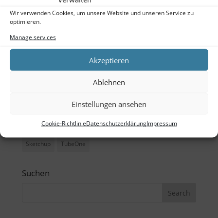
Meta
Wir verwenden Cookies, um unsere Website und unseren Service zu
optimieren.
Log in
Manage services
Entries feed
Akzeptieren
Comments feed
WordPress.org
Ablehnen
Einstellungen ansehen
Tags
Cookie-Richtlinie
Datenschutzerklärung
Impressum
Büro
CAD
Ladenbau
Outdoor
Schreibtisch
Sketchup
TubeOne
Suchen