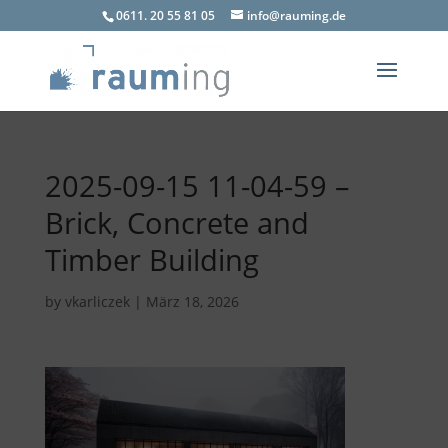
0611. 20 55 81 05
info@rauming.de
2025-09-15 11-04-59 –
Brick, Concrete and
Timber Building
by
vkarliczek
|
März 18, 2026