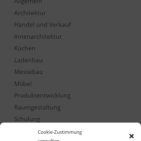
Allgemein
Architektur
Handel und Verkauf
Innenarchitektur
Küchen
Ladenbau
Messebau
Möbel
Produktentwicklung
Raumgestaltung
Schulung
Training
Cookie-Zustimmung
verwalten