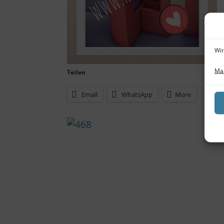
Wir
Man
Teilen
Email
WhatsApp
More