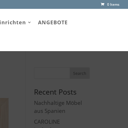
0 Items
inrichten
ANGEBOTE
Recent Posts
Nachhaltige Möbel
aus Spanien
CAROLINE