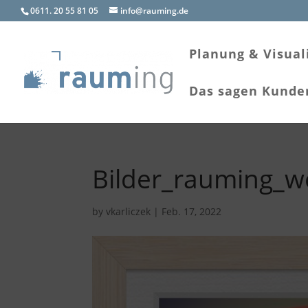
0611. 20 55 81 05
info@rauming.de
Planung & Visual
Das sagen Kunde
Bilder_rauming_w
by
vkarliczek
|
Feb. 17, 2022