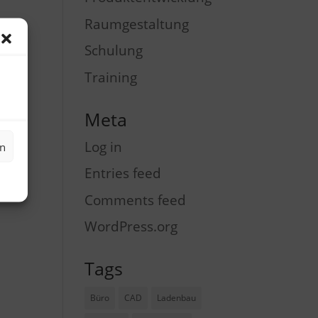
Raumgestaltung
Schulung
Training
Meta
Log in
en
Entries feed
Comments feed
WordPress.org
Tags
Büro
CAD
Ladenbau