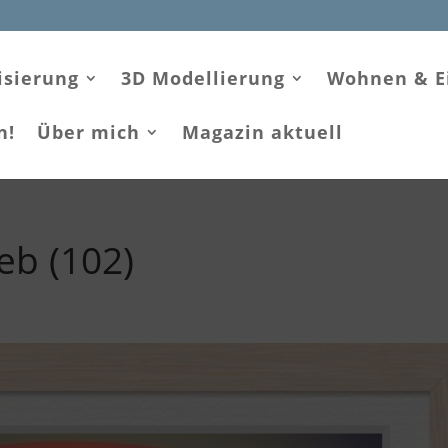
isierung
3D Modellierung
Wohnen & E
n!
Über mich
Magazin aktuell
eb (102)