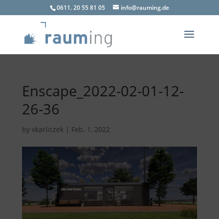
0611. 20 55 81 05
info@rauming.de
Enscape_2022-02-01-12-
26-36
by
vkarliczek
|
Feb. 1, 2022