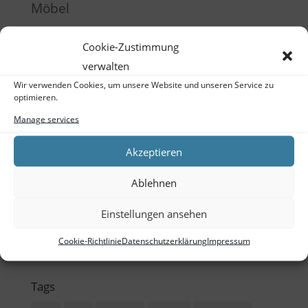
Möbel
Produktentwicklung
Cookie-Zustimmung
Raumgestaltung
verwalten
Schulung
Wir verwenden Cookies, um unsere Website und unseren Service zu
optimieren.
Training
Manage services
Meta
Akzeptieren
Log in
Ablehnen
Entries feed
Einstellungen ansehen
Comments feed
Cookie-Richtlinie
Datenschutzerklärung
Impressum
WordPress.org
Tags