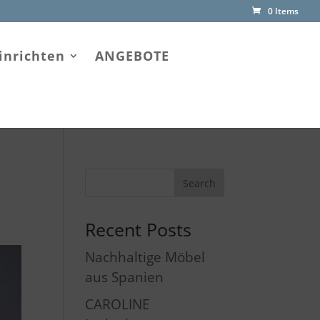
0 Items
inrichten
ANGEBOTE
Recent Posts
Nachhaltige Möbel
aus Spanien
CAROLINE