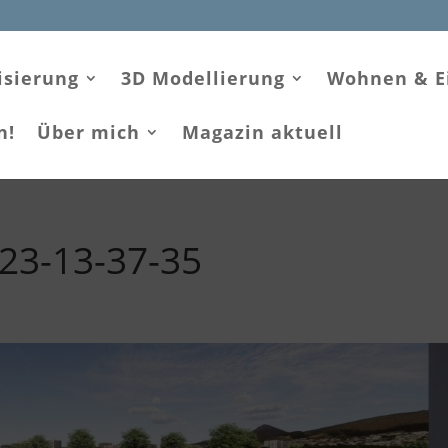
isierung
3D Modellierung
Wohnen & E
n!
Über mich
Magazin aktuell
23-13-37-35