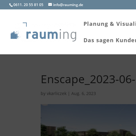
0611. 20 55 81 05
info@rauming.de
Planung & Visual
Das sagen Kunde
Enscape_2023-06-
by
vkarliczek
|
Aug. 6, 2023