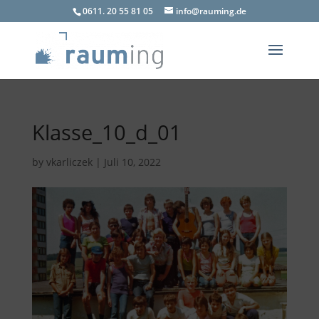
0611. 20 55 81 05
info@rauming.de
Klasse_10_d_01
by
vkarliczek
|
Juli 10, 2022