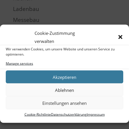
Ladenbau
Messebau
Möbel
Cookie-Zustimmung
Produktentwicklung
verwalten
Wir verwenden Cookies, um unsere Website und unseren Service zu
Raumgestaltung
optimieren.
Schulung
Manage services
Training
Akzeptieren
Meta
Ablehnen
Log in
Einstellungen ansehen
Entries feed
Cookie-Richtlinie
Datenschutzerklärung
Impressum
Comments feed