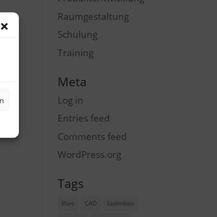
Raumgestaltung
Schulung
Training
Meta
Log in
en
Entries feed
Comments feed
WordPress.org
Tags
Büro
CAD
Ladenbau