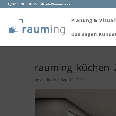
0611. 20 55 81 05
info@rauming.de
Planung & Visual
Das sagen Kunde
rauming_küchen_2
by
vkarliczek
|
Sep. 19, 2021