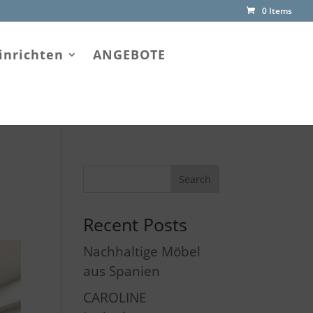
0 Items
inrichten
ANGEBOTE
Recent Posts
Nachhaltige Möbel
aus Spanien
CAROLINE