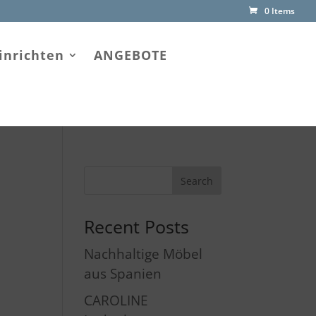
0 Items
inrichten
ANGEBOTE
Recent Posts
Nachhaltige Möbel
aus Spanien
CAROLINE