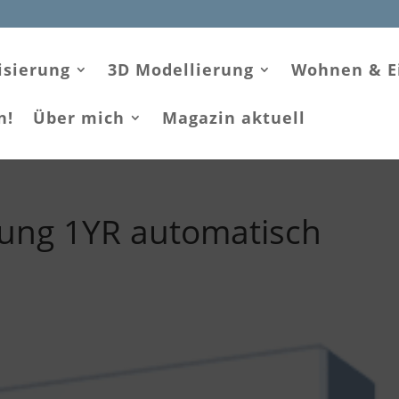
isierung
3D Modellierung
Wohnen & E
n!
Über mich
Magazin aktuell
ung 1YR automatisch