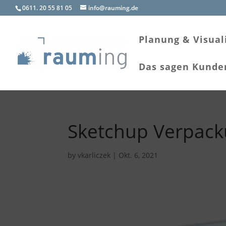
0611. 20 55 81 05
info@rauming.de
Planung & Visual
Das sagen Kunde
Sketchup Verpack
by
vkarliczek
|
Okt. 6, 2021