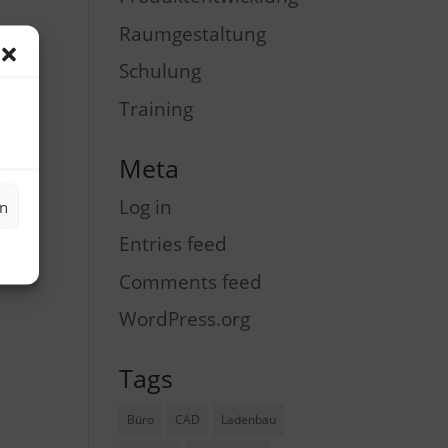
Raumgestaltung
Schulung
Training
Meta
Log in
en
Entries feed
Comments feed
WordPress.org
Tags
Büro
CAD
Ladenbau