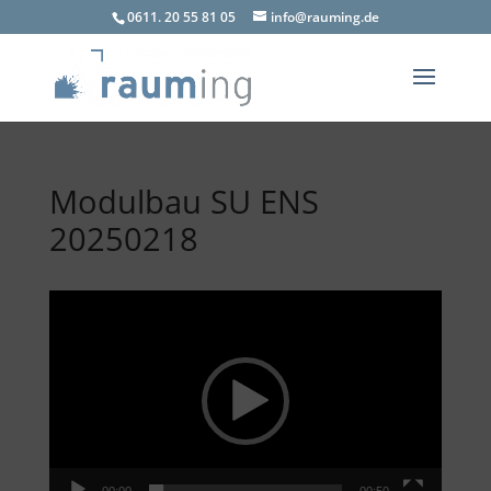
0611. 20 55 81 05
info@rauming.de
Modulbau SU ENS
20250218
Video
Player
00:00
00:50