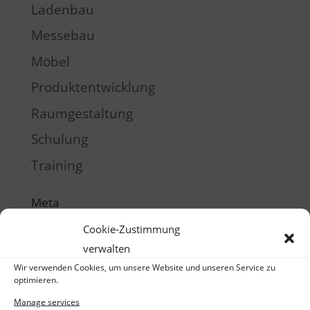
Ladenbau
Messebau
Möbel
Produktentwicklung
Raumgestaltung
Schulung
Training
Meta
Log in
Cookie-Zustimmung
verwalten
Entries feed
Wir verwenden Cookies, um unsere Website und unseren Service zu
Comments feed
optimieren.
WordPress.org
Manage services