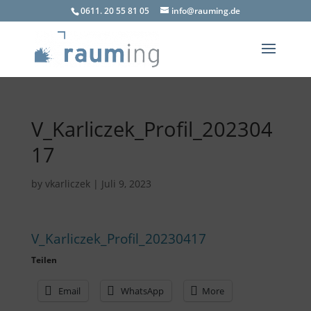
0611. 20 55 81 05
info@rauming.de
V_Karliczek_Profil_202304
17
by
vkarliczek
|
Juli 9, 2023
V_Karliczek_Profil_20230417
Teilen
Email
WhatsApp
More