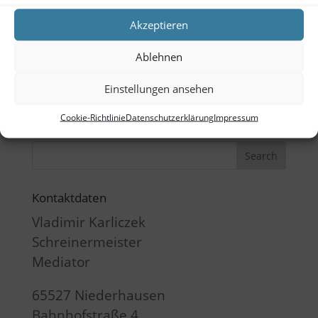
Akzeptieren
Tags
Ablehnen
Büro
CAD
Ladenbau
Outdoor
Schreibtisch
Sketchup
TubeOne
Einstellungen ansehen
Cookie-Richtlinie
Datenschutzerklärung
Impressum
Suchen
Kontaktdaten
Vladimir Karliczek
Schreinermeister
Mediator
65527 Niederhausen
Bahnhofstraße 4