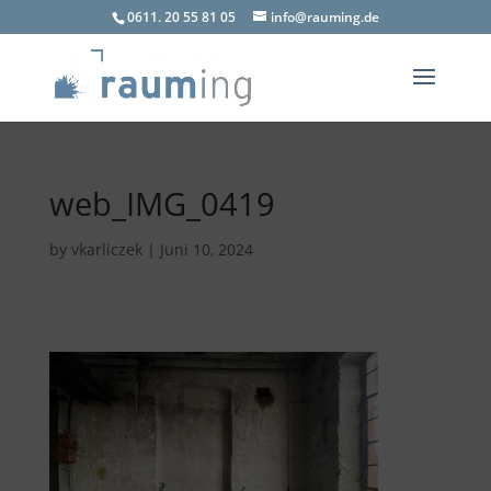
0611. 20 55 81 05
info@rauming.de
web_IMG_0419
by
vkarliczek
|
Juni 10, 2024