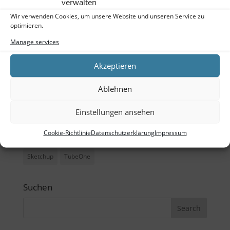
verwalten
Meta
Wir verwenden Cookies, um unsere Website und unseren Service zu
optimieren.
Log in
Manage services
Entries feed
Akzeptieren
Comments feed
Ablehnen
WordPress.org
Einstellungen ansehen
Tags
Cookie-Richtlinie
Datenschutzerklärung
Impressum
Büro
CAD
Ladenbau
Outdoor
Schreibtisch
Sketchup
TubeOne
Suchen