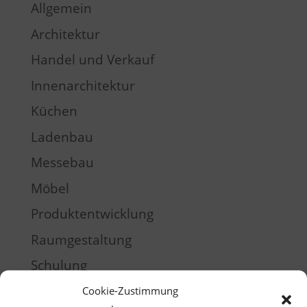
Allgemein
Architektur
Handel und Verkauf
Innenarchitektur
Küchen
Ladenbau
Messebau
Möbel
Produktentwicklung
Raumgestaltung
Schulung
Training
Cookie-Zustimmung