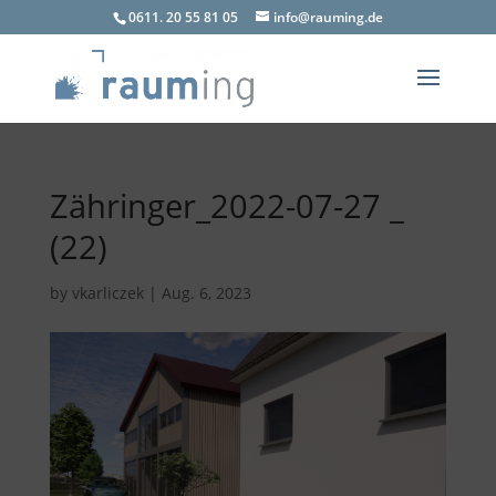
0611. 20 55 81 05
info@rauming.de
Zähringer_2022-07-27 _
(22)
by
vkarliczek
|
Aug. 6, 2023