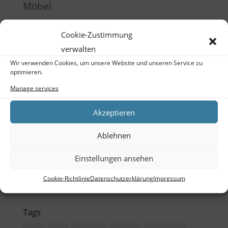
Möbel
Produktentwicklung
Cookie-Zustimmung
Raumgestaltung
verwalten
Schulung
Wir verwenden Cookies, um unsere Website und unseren Service zu
optimieren.
Training
Manage services
Meta
Akzeptieren
Log in
Ablehnen
Entries feed
Einstellungen ansehen
Comments feed
Cookie-Richtlinie
Datenschutzerklärung
Impressum
WordPress.org
Tags