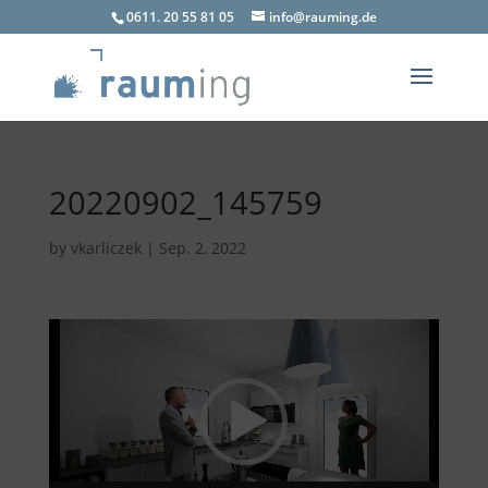
0611. 20 55 81 05
info@rauming.de
20220902_145759
by
vkarliczek
|
Sep. 2, 2022
Video
Player