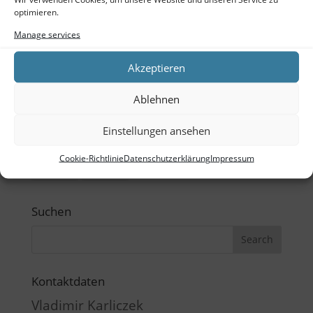
Log in
optimieren.
Entries feed
Manage services
Comments feed
Akzeptieren
WordPress.org
Ablehnen
Tags
Einstellungen ansehen
Büro
CAD
Ladenbau
Outdoor
Schreibtisch
Cookie-Richtlinie
Datenschutzerklärung
Impressum
Sketchup
TubeOne
Suchen
Kontaktdaten
Vladimir Karliczek