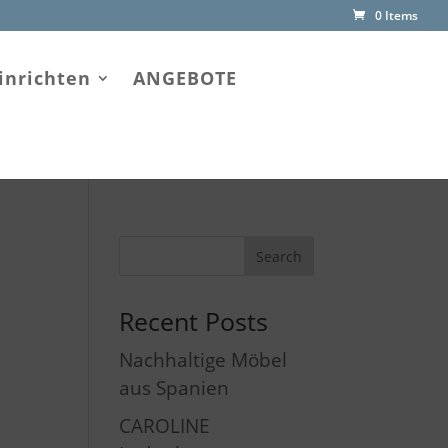
0 Items
inrichten
ANGEBOTE
Recent Posts
Nachhaltige Möbel
aus Spanien
CAROLINE