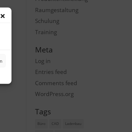
Raumgestaltung
Schulung
Training
Meta
Log in
en
Entries feed
Comments feed
WordPress.org
Tags
Büro
CAD
Ladenbau