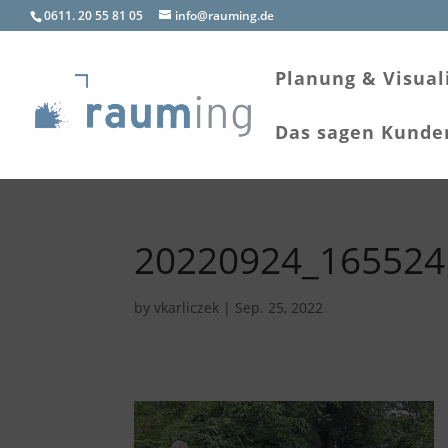
0611. 20 55 81 05
info@rauming.de
Planung & Visual
Das sagen Kunde
20220924_165524
by
vkarliczek
|
Sep. 25, 2022