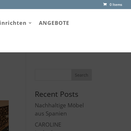
0 Items
inrichten
ANGEBOTE
Recent Posts
Nachhaltige Möbel
aus Spanien
CAROLINE