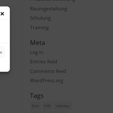
Raumgestaltung
Schulung
Training
Meta
Log in
en
Entries feed
Comments feed
WordPress.org
Tags
Büro
CAD
Ladenbau