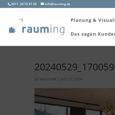
0611. 20 55 81 05
info@rauming.de
Planung & Visual
Das sagen Kunde
20240529_170059
by
vkarliczek
|
Juni 10, 2024