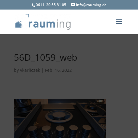
0611. 20 55 81 05
info@rauming.de
56D_1059_web
by
vkarliczek
|
Feb. 16, 2022