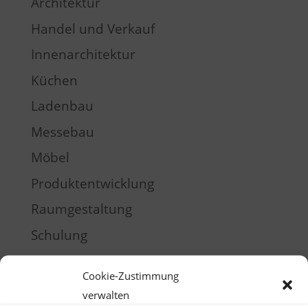
Architektur
Handel und Verkauf
Innenarchitektur
Küchen
Ladenbau
Messebau
Möbel
Produktentwicklung
Raumgestaltung
Schulung
Training
Cookie-Zustimmung
verwalten
Meta