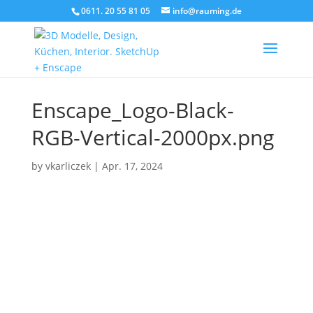
0611. 20 55 81 05
info@rauming.de
Enscape_Logo-Black-
RGB-Vertical-2000px.png
by
vkarliczek
|
Apr. 17, 2024