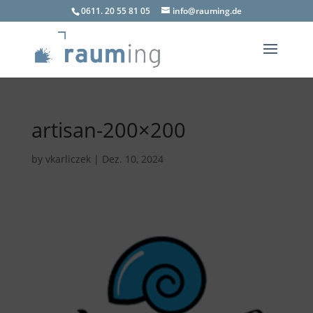
0611. 20 55 81 05
info@rauming.de
artisan-200×200
by
vkarliczek
|
Dez. 10, 2024