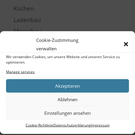
Küchen
Ladenbau
Messebau
Cookie-Zustimmung
Möbel
verwalten
Produktentwicklung
Wir verwenden Cookies, um unsere Website und unseren Service zu
optimieren.
Raumgestaltung
Manage services
Schulung
Akzeptieren
Training
Ablehnen
Meta
Einstellungen ansehen
Log in
Entries feed
Cookie-Richtlinie
Datenschutzerklärung
Impressum