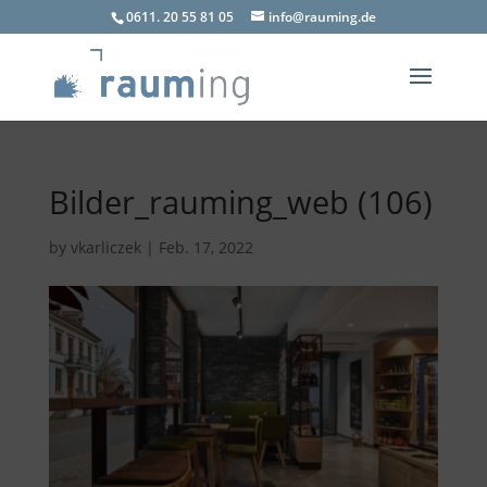
0611. 20 55 81 05
info@rauming.de
Bilder_rauming_web (106)
by
vkarliczek
|
Feb. 17, 2022