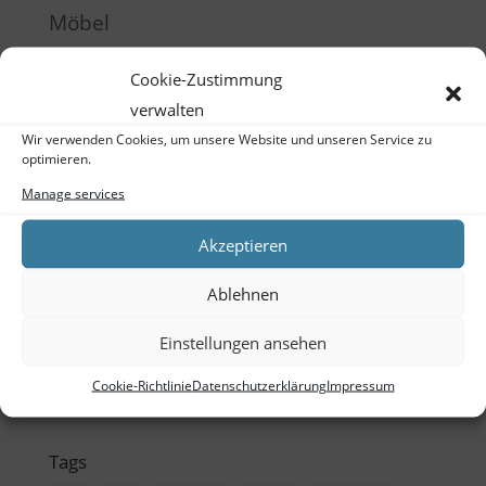
Möbel
Produktentwicklung
Cookie-Zustimmung
Raumgestaltung
verwalten
Wir verwenden Cookies, um unsere Website und unseren Service zu
Schulung
optimieren.
Training
Manage services
Meta
Akzeptieren
Log in
Ablehnen
Entries feed
Einstellungen ansehen
Comments feed
Cookie-Richtlinie
Datenschutzerklärung
Impressum
WordPress.org
Tags