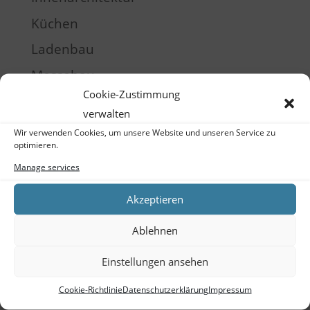
Küchen
Ladenbau
Messebau
Cookie-Zustimmung
Möbel
verwalten
Produktentwicklung
Wir verwenden Cookies, um unsere Website und unseren Service zu
optimieren.
Raumgestaltung
Manage services
Schulung
Akzeptieren
Training
Ablehnen
Meta
Einstellungen ansehen
Log in
Entries feed
Cookie-Richtlinie
Datenschutzerklärung
Impressum