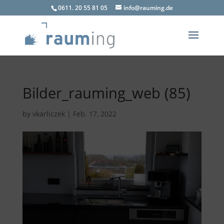
0611. 20 55 81 05
info@rauming.de
Bilder_rauming_web (85)
by
vkarliczek
|
Feb. 17, 2022