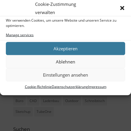
Schulung
Cookie-Zustimmung
verwalten
Training
Wir verwenden Cookies, um unsere Website und unseren Service zu
optimieren.
Meta
Manage services
Log in
Akzeptieren
Entries feed
Ablehnen
Comments feed
WordPress.org
Einstellungen ansehen
Cookie-Richtlinie
Datenschutzerklärung
Impressum
Tags
Büro
CAD
Ladenbau
Outdoor
Schreibtisch
Sketchup
TubeOne
Suchen