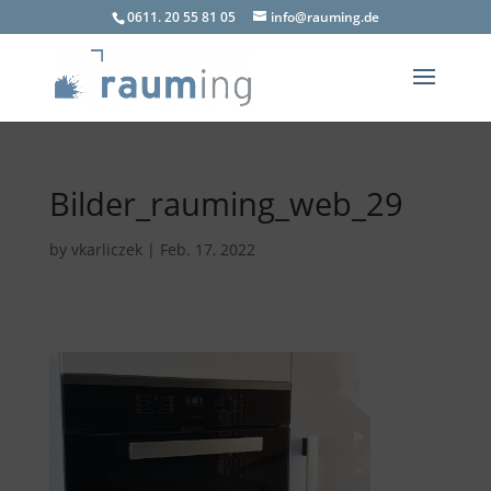
0611. 20 55 81 05
info@rauming.de
Bilder_rauming_web_29
by
vkarliczek
|
Feb. 17, 2022