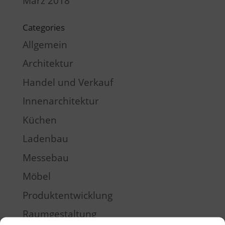
März 2018
Categories
Allgemein
Architektur
Handel und Verkauf
Innenarchitektur
Küchen
Ladenbau
Messebau
Möbel
Produktentwicklung
Raumgestaltung