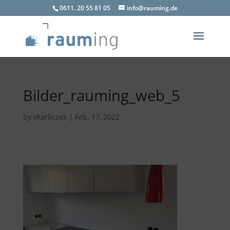
0611. 20 55 81 05
info@rauming.de
Bilder_rauming_web_5
by
vkarliczek
|
Feb. 17, 2022