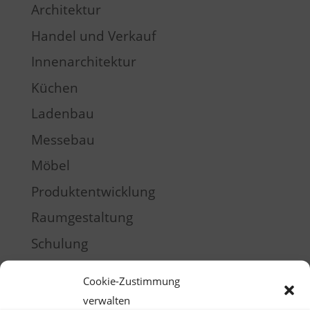
Architektur
Handel und Verkauf
Innenarchitektur
Küchen
Ladenbau
Messebau
Möbel
Produktentwicklung
Raumgestaltung
Schulung
Training
Cookie-Zustimmung
verwalten
Meta