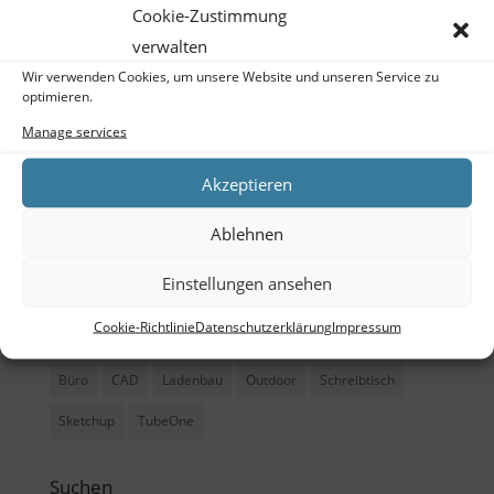
Schulung
Cookie-Zustimmung
verwalten
Training
Wir verwenden Cookies, um unsere Website und unseren Service zu
optimieren.
Meta
Manage services
Log in
Akzeptieren
Entries feed
Ablehnen
Comments feed
WordPress.org
Einstellungen ansehen
Cookie-Richtlinie
Datenschutzerklärung
Impressum
Tags
Büro
CAD
Ladenbau
Outdoor
Schreibtisch
Sketchup
TubeOne
Suchen