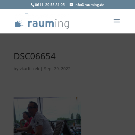
0611. 20 55 81 05
info@rauming.de
DSC06654
by
vkarliczek
|
Sep. 29, 2022