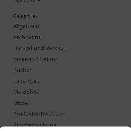
März 2018
Categories
Allgemein
Architektur
Handel und Verkauf
Innenarchitektur
Küchen
Ladenbau
Messebau
Möbel
Produktentwicklung
Raumgestaltung