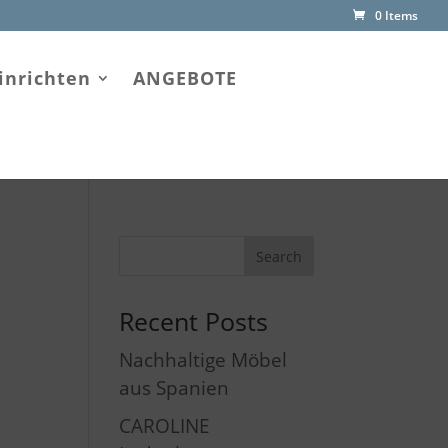
0 Items
inrichten
ANGEBOTE
Recent Posts
Nachhaltige Möbel
aus Spanien
CAROLINE