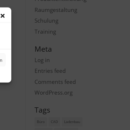
Raumgestaltung
Schulung
Training
Meta
Log in
en
Entries feed
Comments feed
WordPress.org
Tags
Büro
CAD
Ladenbau