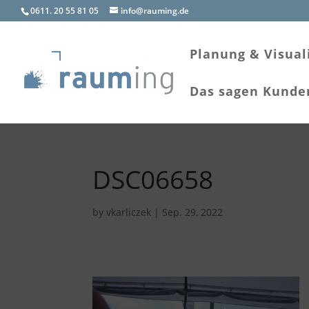
0611. 20 55 81 05
info@rauming.de
Planung & Visual
Das sagen Kunde
DSC06658
by
vkarliczek
|
Sep. 29, 2022