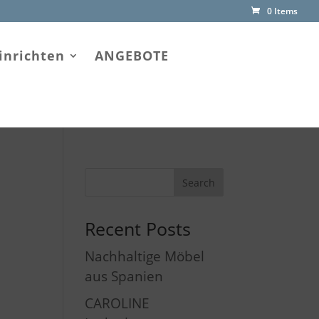
0 Items
inrichten
ANGEBOTE
Recent Posts
Nachhaltige Möbel
aus Spanien
CAROLINE