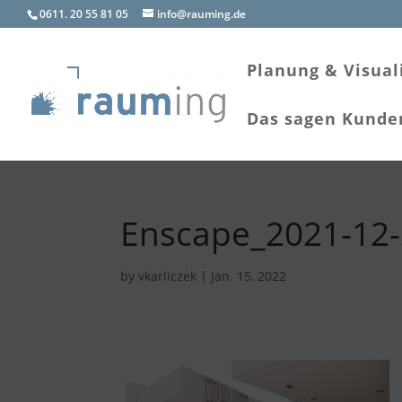
0611. 20 55 81 05
info@rauming.de
Planung & Visual
Das sagen Kunde
Enscape_2021-12-
by
vkarliczek
|
Jan. 15, 2022