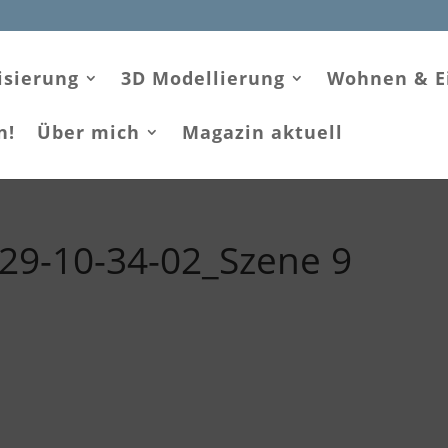
isierung
3D Modellierung
Wohnen & E
n!
Über mich
Magazin aktuell
29-10-34-02_Szene 9