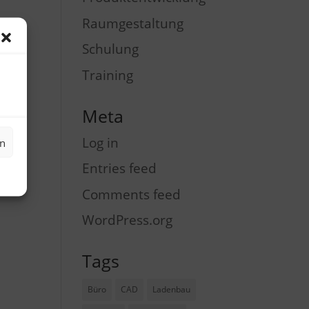
Raumgestaltung
Schulung
Training
Meta
Log in
en
Entries feed
Comments feed
WordPress.org
Tags
Büro
CAD
Ladenbau