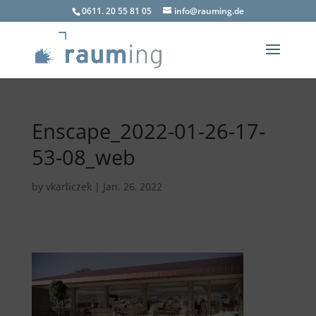
0611. 20 55 81 05
info@rauming.de
Enscape_2022-01-26-17-
53-08_web
by
vkarliczek
|
Jan. 26, 2022