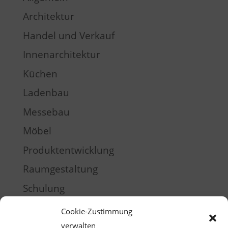
Architektur
Handel und Verkauf
Innenarchitektur
Küchen
Ladenbau
Messebau
Möbel
Produktentwicklung
Raumgestaltung
Schulung
Training
Cookie-Zustimmung
verwalten