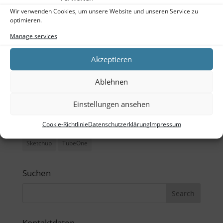
Meta
Wir verwenden Cookies, um unsere Website und unseren Service zu
optimieren.
Log in
Manage services
Entries feed
Akzeptieren
Comments feed
WordPress.org
Ablehnen
Einstellungen ansehen
Tags
Cookie-Richtlinie
Datenschutzerklärung
Impressum
Büro
CAD
Ladenbau
Outdoor
Schreibtisch
Sketchup
TubeOne
Suchen
Kontaktdaten