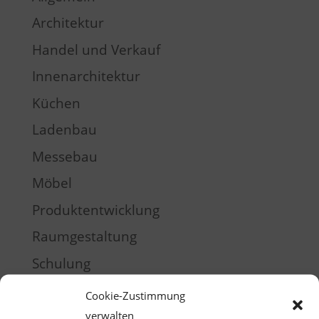
Architektur
Handel und Verkauf
Innenarchitektur
Küchen
Ladenbau
Messebau
Möbel
Produktentwicklung
Raumgestaltung
Schulung
Training
Cookie-Zustimmung
verwalten