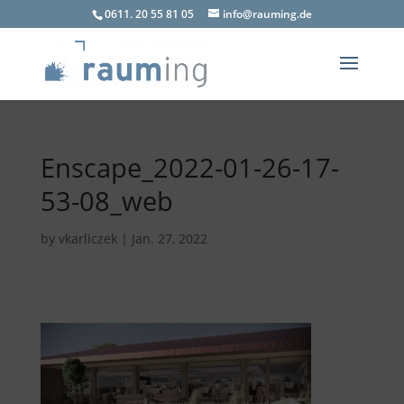
0611. 20 55 81 05
info@rauming.de
Enscape_2022-01-26-17-
53-08_web
by
vkarliczek
|
Jan. 27, 2022