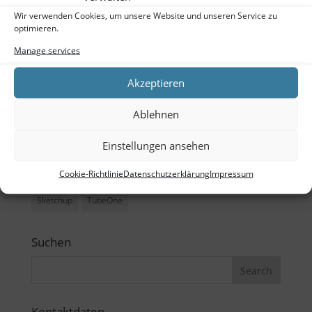
Meta
Wir verwenden Cookies, um unsere Website und unseren Service zu
optimieren.
Log in
Manage services
Entries feed
Akzeptieren
Comments feed
WordPress.org
Ablehnen
Einstellungen ansehen
Tags
Cookie-Richtlinie
Datenschutzerklärung
Impressum
Büro
CAD
Ladenbau
Outdoor
Schreibtisch
Sketchup
TubeOne
Suchen
Kontaktdaten