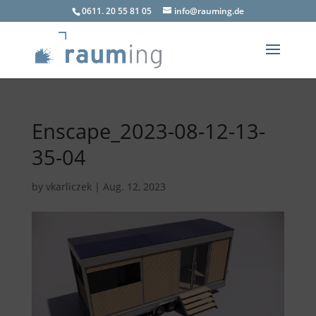
0611. 20 55 81 05
info@rauming.de
Enscape_2023-08-12-13-
35-04
by
vkarliczek
|
Aug. 12, 2023