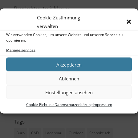
Produktentwicklung
Cookie-Zustimmung
Raumgestaltung
verwalten
Schulung
Wir verwenden Cookies, um unsere Website und unseren Service zu
optimieren.
Training
Manage services
Meta
Akzeptieren
Log in
Ablehnen
Entries feed
Einstellungen ansehen
Comments feed
WordPress.org
Cookie-Richtlinie
Datenschutzerklärung
Impressum
Tags
Büro
CAD
Ladenbau
Outdoor
Schreibtisch