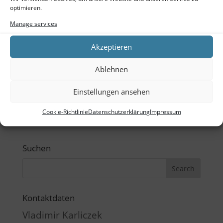
optimieren.
Entries feed
Manage services
Comments feed
Akzeptieren
WordPress.org
Ablehnen
Tags
Einstellungen ansehen
Büro
CAD
Ladenbau
Outdoor
Schreibtisch
Cookie-Richtlinie
Datenschutzerklärung
Impressum
Sketchup
TubeOne
Suchen
Kontaktdaten
Vladimir Karliczek