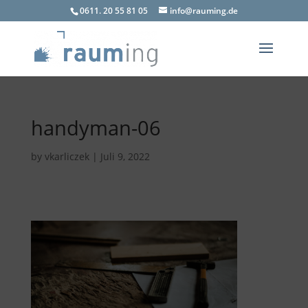
0611. 20 55 81 05
info@rauming.de
handyman-06
by
vkarliczek
|
Juli 9, 2022