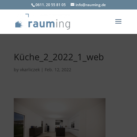
0611. 20 55 81 05
info@rauming.de
Küche_2_2022_1_web
by
vkarliczek
|
Feb. 12, 2022