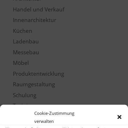
Handel und Verkauf
Innenarchitektur
Küchen
Ladenbau
Messebau
Möbel
Produktentwicklung
Raumgestaltung
Schulung
Training
Cookie-Zustimmung
Meta
verwalten