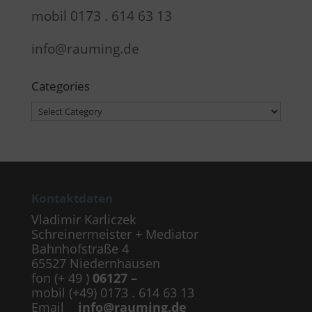
mobil 0173 . 614 63 13
info@rauming.de
Categories
Categories
Kontaktdaten
Vladimir Karliczek
Schreinermeister + Mediator
Bahnhofstraße 4
65527 Niedernhausen
fon (+ 49 )
06127 –
mobil (+49) 0173 . 614 63 13
Email
info@rauming.de