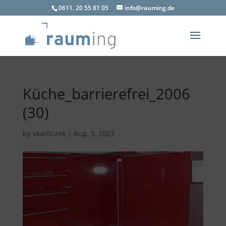
0611. 20 55 81 05
info@rauming.de
Küche_barrierefrei_2006
(30)
by
vkarliczek
|
Aug. 3, 2023