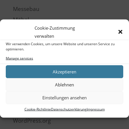
Messebau
Möbel
Cookie-Zustimmung
Produktentwicklung
verwalten
Raumgestaltung
Wir verwenden Cookies, um unsere Website und unseren Service zu
optimieren.
Schulung
Manage services
Training
Akzeptieren
Meta
Ablehnen
Log in
Einstellungen ansehen
Entries feed
Comments feed
Cookie-Richtlinie
Datenschutzerklärung
Impressum
WordPress.org