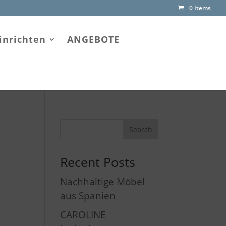
0 Items
inrichten
ANGEBOTE
Recent Posts
Nachhaltige Möbel
aus Spanien
CAROLINE