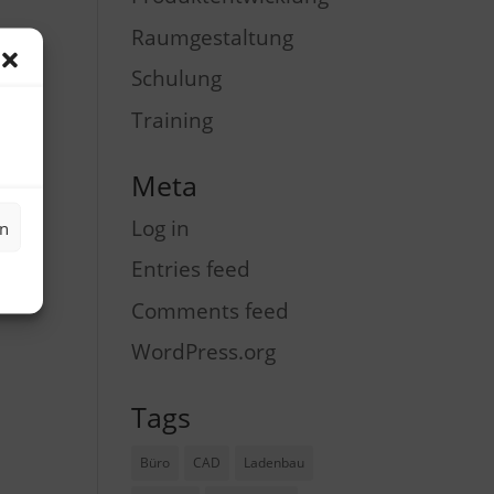
Raumgestaltung
Schulung
Training
Meta
Log in
en
Entries feed
Comments feed
WordPress.org
Tags
Büro
CAD
Ladenbau