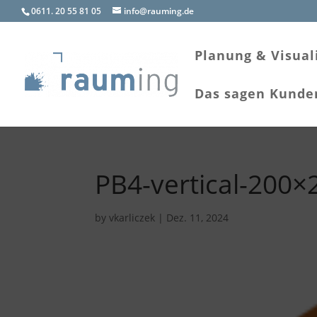
0611. 20 55 81 05
info@rauming.de
Planung & Visual
Das sagen Kunde
PB4-vertical-200×
by
vkarliczek
|
Dez. 11, 2024