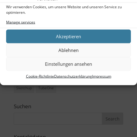
Meta
Wir verwenden Cookies, um unsere Website und unseren Service zu
optimieren.
Log in
Manage services
Entries feed
Akzeptieren
Comments feed
WordPress.org
Ablehnen
Einstellungen ansehen
Tags
Cookie-Richtlinie
Datenschutzerklärung
Impressum
Büro
CAD
Ladenbau
Outdoor
Schreibtisch
Sketchup
TubeOne
Suchen
Kontaktdaten