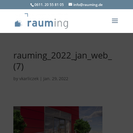
0611. 20 55 81 05
info@rauming.de
rauming_2022_jan_web_
(7)
by
vkarliczek
|
Jan. 29, 2022