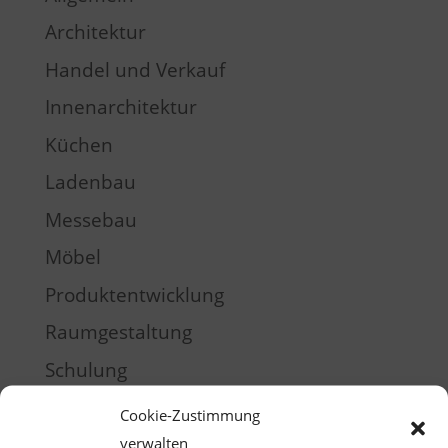
Architektur
Handel und Verkauf
Innenarchitektur
Küchen
Ladenbau
Messebau
Möbel
Produktentwicklung
Raumgestaltung
Schulung
Training
Cookie-Zustimmung
verwalten