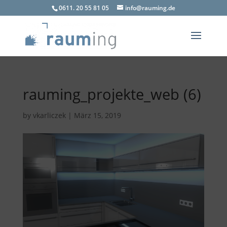
0611. 20 55 81 05
info@rauming.de
rauming_projekte_web (6)
by
vkarliczek
|
März 15, 2019