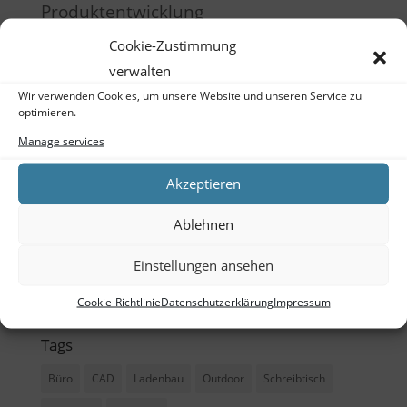
Produktentwicklung
Raumgestaltung
Cookie-Zustimmung
verwalten
Schulung
Wir verwenden Cookies, um unsere Website und unseren Service zu
Training
optimieren.
Manage services
Meta
Akzeptieren
Log in
Ablehnen
Entries feed
Comments feed
Einstellungen ansehen
WordPress.org
Cookie-Richtlinie
Datenschutzerklärung
Impressum
Tags
Büro
CAD
Ladenbau
Outdoor
Schreibtisch