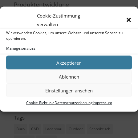
Produktentwicklung
Raumgestaltung
Cookie-Zustimmung
verwalten
Schulung
Wir verwenden Cookies, um unsere Website und unseren Service zu
Training
optimieren.
Manage services
Meta
Akzeptieren
Log in
Ablehnen
Entries feed
Comments feed
Einstellungen ansehen
WordPress.org
Cookie-Richtlinie
Datenschutzerklärung
Impressum
Tags
Büro
CAD
Ladenbau
Outdoor
Schreibtisch