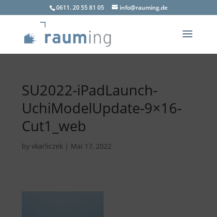
0611. 20 55 81 05
info@rauming.de
SU2022-iPadLaunch-
UchiModelUpdate-9×16-
Cut1_web
by
vkarliczek
|
Mai 17, 2022