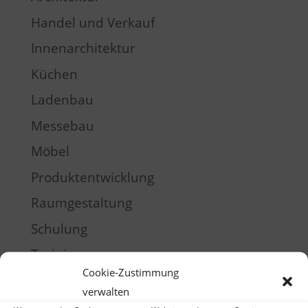
Handel und Verkauf
Innenarchitektur
Küchen
Ladenbau
Messebau
Möbel
Produktentwicklung
Raumgestaltung
Schulung
Training
Cookie-Zustimmung
Meta
verwalten