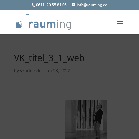
0611. 20 55 81 05
info@rauming.de
VK_titel_3_1_web
by
vkarliczek
|
Juli 28, 2022