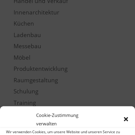
Handel und Verkauf
Innenarchitektur
Küchen
Ladenbau
Messebau
Möbel
Produktentwicklung
Raumgestaltung
Schulung
Training
Cookie-Zustimmung
Meta
verwalten
Log in
Wir verwenden Cookies, um unsere Website und unseren Service zu